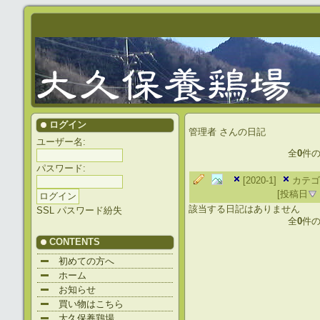
ログイン
管理者
さんの日記
ユーザー名:
全
0
件
パスワード:
[2020-1]
カテゴ
[投稿日
該当する日記はありません
SSL
パスワード紛失
全
0
件
CONTENTS
初めての方へ
ホーム
お知らせ
買い物はこちら
大久保養鶏場