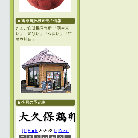
鶏卵自販機直売の情報
たまご自販機直売所 「羽生東
店」「加須店」「久喜店」「館
林本社店」
今月の予定表