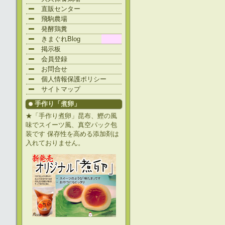
直販センター
飛駒農場
発酵鶏糞
きまぐれBlog
掲示板
会員登録
お問合せ
個人情報保護ポリシー
サイトマップ
手作り「煮卵」
★「手作り煮卵」昆布、鰹の風
味でスイーツ風、真空パック包
装です 保存性を高める添加剤は
入れておりません。