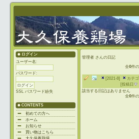
ログイン
管理者
さんの日記
ユーザー名:
全
0
件
パスワード:
[2021-8]
カテゴ
[投稿日
該当する日記はありません
SSL
パスワード紛失
全
0
件
CONTENTS
初めての方へ
ホーム
お知らせ
買い物はこちら
大久保養鶏場