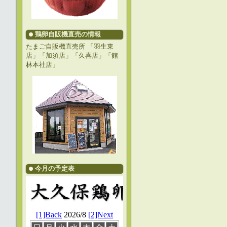
鶏卵自販機直売の情報
たまご自販機直売所 「羽生東
店」「加須店」「久喜店」「館
林本社店」
今月の予定表