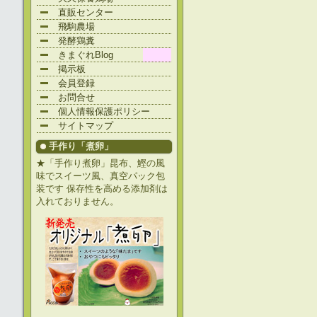
直販センター
飛駒農場
発酵鶏糞
きまぐれBlog
掲示板
会員登録
お問合せ
個人情報保護ポリシー
サイトマップ
手作り「煮卵」
★「手作り煮卵」昆布、鰹の風
味でスイーツ風、真空パック包
装です 保存性を高める添加剤は
入れておりません。