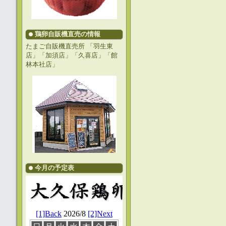
鶏卵自販機直売の情報
たまご自販機直売所 「羽生東
店」「加須店」「久喜店」「館
林本社店」
今月の予定表