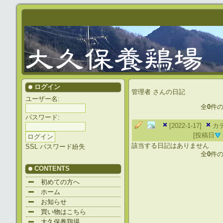
ログイン
管理者
さんの日記
ユーザー名:
全
0
件
パスワード:
[2022-1-17]
カ
[投稿日
該当する日記はありません
SSL
パスワード紛失
全
0
件
CONTENTS
初めての方へ
ホーム
お知らせ
買い物はこちら
大久保養鶏場