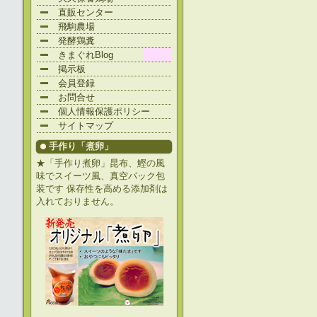
直販センター
飛駒農場
発酵鶏糞
きまぐれBlog
掲示板
会員登録
お問合せ
個人情報保護ポリシー
サイトマップ
手作り「煮卵」
★「手作り煮卵」昆布、鰹の風
味でスイーツ風、真空パック包
装です 保存性を高める添加剤は
入れておりません。