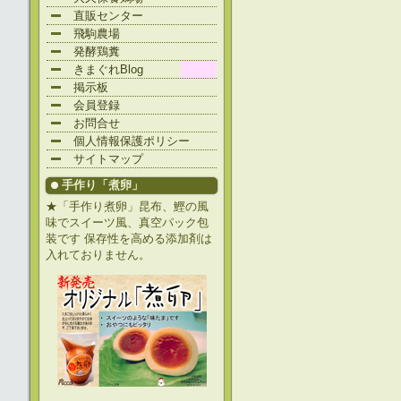
直販センター
飛駒農場
発酵鶏糞
きまぐれBlog
掲示板
会員登録
お問合せ
個人情報保護ポリシー
サイトマップ
手作り「煮卵」
★「手作り煮卵」昆布、鰹の風
味でスイーツ風、真空パック包
装です 保存性を高める添加剤は
入れておりません。