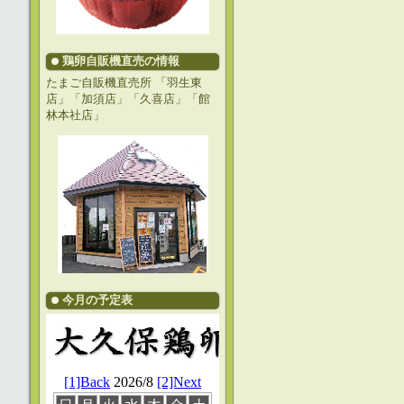
鶏卵自販機直売の情報
たまご自販機直売所 「羽生東
店」「加須店」「久喜店」「館
林本社店」
今月の予定表