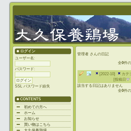
ログイン
管理者
さんの日記
ユーザー名:
全
0
件
パスワード:
[2022-10]
カテゴ
[投稿日
該当する日記はありません
SSL
パスワード紛失
全
0
件
CONTENTS
初めての方へ
ホーム
お知らせ
買い物はこちら
大久保養鶏場