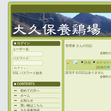
ログイン
管理者
さんの日記
ユーザー名:
全
0
件
パスワード:
[0-8]
カテゴリー
[投稿日
該当する日記はありません
SSL
パスワード紛失
全
0
件
CONTENTS
初めての方へ
ホーム
お知らせ
買い物はこちら
大久保養鶏場