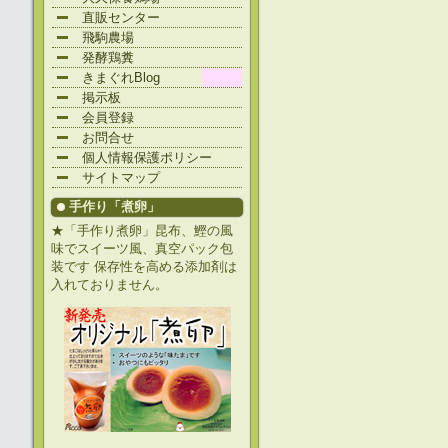
直販センター
飛駒農場
発酵鶏糞
きまぐれBlog
掲示板
会員登録
お問合せ
個人情報保護ポリシー
サイトマップ
手作り「煮卵」
★「手作り煮卵」昆布、鰹の風
味でスイーツ風、真空パック包
装です 保存性を高める添加剤は
入れておりません。