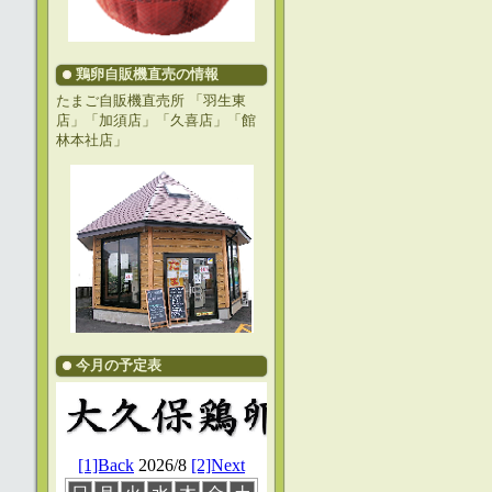
鶏卵自販機直売の情報
たまご自販機直売所 「羽生東
店」「加須店」「久喜店」「館
林本社店」
今月の予定表