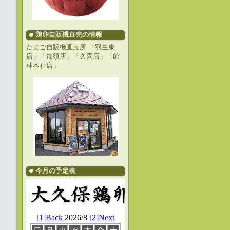
鶏卵自販機直売の情報
たまご自販機直売所 「羽生東
店」「加須店」「久喜店」「館
林本社店」
今月の予定表