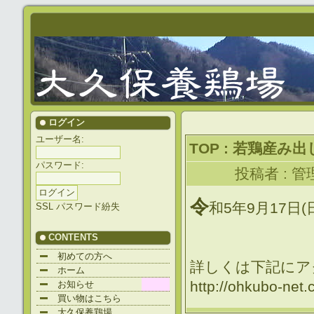
ログイン
ユーザー名:
TOP
: 若鶏産み
パスワード:
投稿者 :
管
令
和5年9月17
SSL
パスワード紛失
CONTENTS
初めての方へ
詳しくは下記にア
ホーム
http://ohkubo-net
お知らせ
買い物はこちら
大久保養鶏場