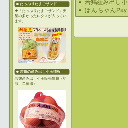
若鶏産み出し小
たっぷりたまごサンド
ぽんちゃんPa
★「たっぷりたまごサンド」要
望の多かったレタスが入ってい
ます。
若鶏の産み出し小玉情報
若鶏産み出し小玉販売情報（初
卵、二黄卵）