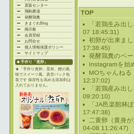
直販センター
TOP
飛駒農場
発酵鶏糞
「若鶏生み出し
きまぐれBlog
掲示板
07 18:45:31)
会員登録
初卵が出来まし
お問合せ
17:38:45)
個人情報保護ポリシー
サイトマップ
発酵鶏糞のペー
手作り「煮卵」
Instagram
★「手作り煮卵」昆布、鰹の風
MOちゃんねる
味でスイーツ風、真空パック包
12:37:02)
装です 保存性を高める添加剤は
入れておりません。
「若鶏産み出し
09:20:10)
「JA邑楽館林
17:47:38)
二黄卵（黄身が
04-08 11:26:47)