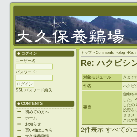
トップ
>
Comments
>
blog
>
Re
ログイン
ユーザー名:
Re: ハクビ
パスワード:
対象モジュール
きまぐれ
件名
ハクビ
SSL
パスワード紛失
鶏卵を
した。
CONTENTS
したの
要旨
投資を
初めての方へ
００メ
ホーム
これで
お知らせ
2件表示
すべての
買い物はこちら
大久保養鶏場