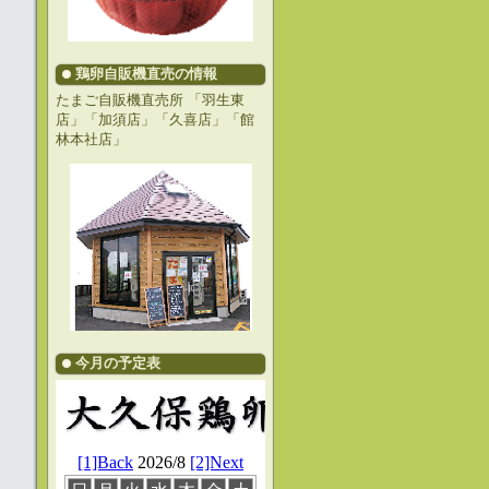
鶏卵自販機直売の情報
たまご自販機直売所 「羽生東
店」「加須店」「久喜店」「館
林本社店」
今月の予定表